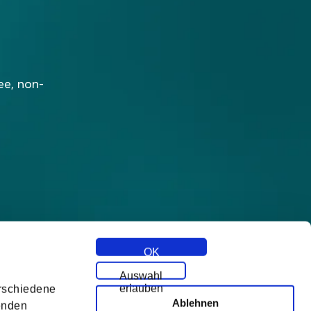
ee, non-
OK
Auswahl
erlauben
erschiedene
Ablehnen
zenden