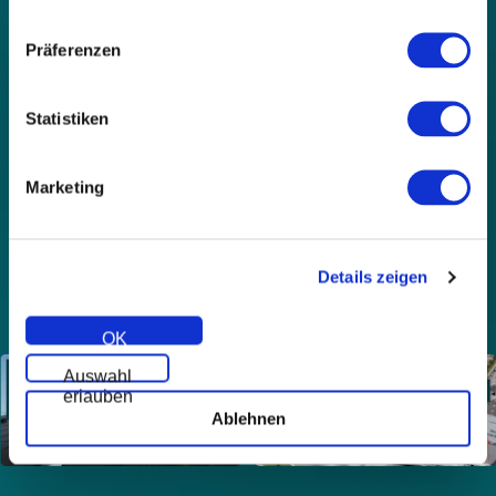
get a free, non-binding quote for components and
expert installation.
Präferenzen
Statistiken
Marketing
Start →
Details zeigen
OK
Auswahl
erlauben
Ablehnen