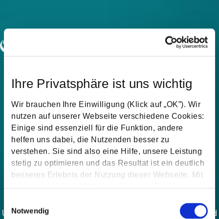
Ihre Privatsphäre ist uns wichtig
Wir brauchen Ihre Einwilligung (Klick auf „OK”). Wir
nutzen auf unserer Webseite verschiedene Cookies:
Einige sind essenziell für die Funktion, andere
helfen uns dabei, die Nutzenden besser zu
verstehen. Sie sind also eine Hilfe, unsere Leistung
stetig zu optimieren und das Resultat ist ein deutlich
besseres Erlebnis der Nutzung dieser Webseite. Mit
Plan your solar system.
Klick auf den Link "Ablehnen" können Sie die
Einwilligung jederzeit ablehnen.
Einwilligungsauswahl
Notwendig
Use our system planner to configure your system and