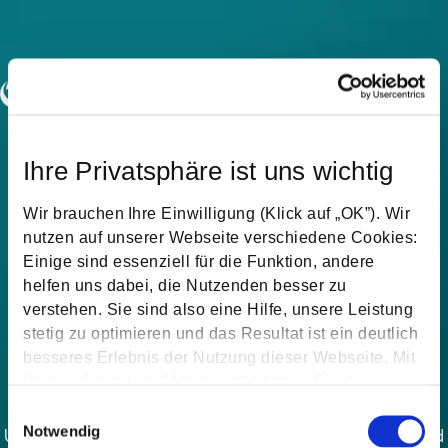
Ihre Privatsphäre ist uns wichtig
Wir brauchen Ihre Einwilligung (Klick auf „OK”). Wir
nutzen auf unserer Webseite verschiedene Cookies:
Einige sind essenziell für die Funktion, andere
helfen uns dabei, die Nutzenden besser zu
verstehen. Sie sind also eine Hilfe, unsere Leistung
stetig zu optimieren und das Resultat ist ein deutlich
besseres Erlebnis der Nutzung dieser Webseite. Mit
Plan your solar system.
Klick auf den Link "Ablehnen" können Sie die
Einwilligung jederzeit ablehnen.
Einwilligungsauswahl
Notwendig
Use our system planner to configure your system and