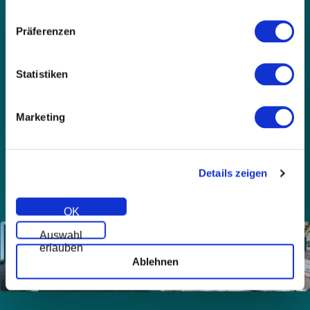
get a free, non-binding quote for components and
expert installation.
Präferenzen
Statistiken
Marketing
Start →
Details zeigen
OK
Auswahl
erlauben
Ablehnen