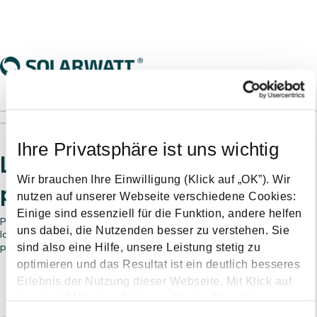
________________________________________________________________
___________________
Ihre Privatsphäre ist uns wichtig
Let's plan your commercial
Wir brauchen Ihre Einwilligung (Klick auf „OK”). Wir
project.
nutzen auf unserer Webseite verschiedene Cookies:
Einige sind essenziell für die Funktion, andere helfen
Provide us with some information and we'll connect you with a
uns dabei, die Nutzenden besser zu verstehen. Sie
local solar expert who can help you through every stage of your
sind also eine Hilfe, unsere Leistung stetig zu
project. First, what kind of project can we help you with?
optimieren und das Resultat ist ein deutlich besseres
Erlebnis der Nutzung dieser Webseite. Mit Klick auf
den Link "Ablehnen" können Sie die Einwilligung
Project type
jederzeit ablehnen.