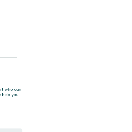
_________
ert who can
e help you