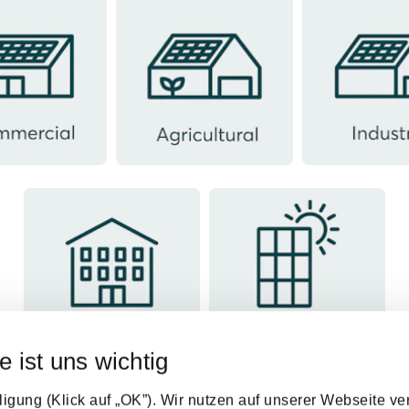
ommercial
Agricultural
Industria
e ist uns wichtig
Residential
Other
ligung (Klick auf „OK”). Wir nutzen auf unserer Webseite v