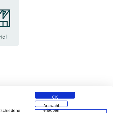
l
OK
Auswahl
erlauben
erschiedene