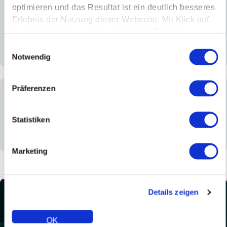
optimieren und das Resultat ist ein deutlich besseres
Erlebnis der Nutzung dieser Webseite. Mit Klick auf
den Link "Ablehnen" können Sie die Einwilligung
jederzeit ablehnen.
Einwilligungsauswahl
Notwendig
Installer
Wholesaler / Distributor
Specifier / Developer
Präferenzen
Statistiken
Marketing
Homeowner
Commercial
Other
Details zeigen
OK