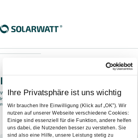
________________________________________________________________
___________________
Interested in working with us?
Ihre Privatsphäre ist uns wichtig
Would you like to become a SOLARWATT installer partner?
Interested in selling our products? Provide us some details and a
member of our sales team will be in contact.
Wir brauchen Ihre Einwilligung (Klick auf „OK”). Wir
nutzen auf unserer Webseite verschiedene Cookies:
Einige sind essenziell für die Funktion, andere helfen
Who are you?
uns dabei, die Nutzenden besser zu verstehen. Sie
sind also eine Hilfe, unsere Leistung stetig zu