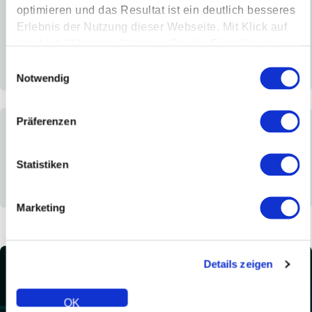
optimieren und das Resultat ist ein deutlich besseres
Erlebnis der Nutzung dieser Webseite. Mit Klick auf
den Link "Ablehnen" können Sie die Einwilligung
jederzeit ablehnen.
Einwilligungsauswahl
Notwendig
Installer
Wholesaler / Distributor
Specifier / Developer
Präferenzen
Statistiken
Marketing
Homeowner
Commercial
Other
Details zeigen
OK