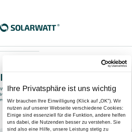
________________________________________________________________
___________________
Interested in working with us?
Ihre Privatsphäre ist uns wichtig
Would you like to become a SOLARWATT installer partner?
Interested in selling our products? Provide us some details and a
member of our sales team will be in contact.
Wir brauchen Ihre Einwilligung (Klick auf „OK”). Wir
nutzen auf unserer Webseite verschiedene Cookies:
Einige sind essenziell für die Funktion, andere helfen
Who are you?
uns dabei, die Nutzenden besser zu verstehen. Sie
sind also eine Hilfe, unsere Leistung stetig zu