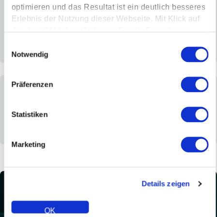
optimieren und das Resultat ist ein deutlich besseres
Erlebnis der Nutzung dieser Webseite. Mit Klick auf
den Link "Ablehnen" können Sie die Einwilligung
jederzeit ablehnen.
Einwilligungsauswahl
Notwendig
Installer
Wholesaler / Distributor
Specifier / Developer
Präferenzen
Statistiken
Marketing
Homeowner
Commercial
Other
Details zeigen
OK