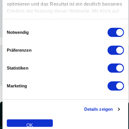
optimieren und das Resultat ist ein deutlich besseres
Erlebnis der Nutzung dieser Webseite. Mit Klick auf
den Link "Ablehnen" können Sie die Einwilligung
jederzeit ablehnen.
Einwilligungsauswahl
Notwendig
Installer
Wholesaler / Distributor
Specifier / Developer
Präferenzen
Statistiken
Marketing
Homeowner
Commercial
Other
Details zeigen
OK