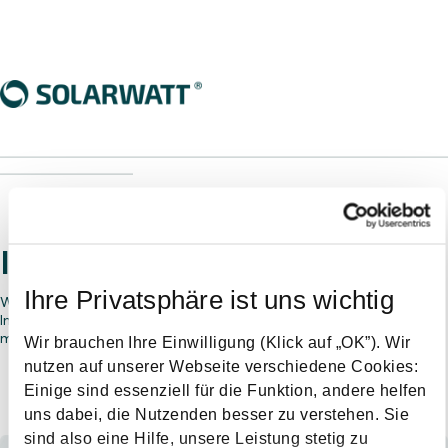
________________________________________________________________
___________________
Interested in working with us?
Ihre Privatsphäre ist uns wichtig
Would you like to become a SOLARWATT installer partner?
Interested in selling our products? Provide us some details and a
member of our sales team will be in contact.
Wir brauchen Ihre Einwilligung (Klick auf „OK”). Wir
nutzen auf unserer Webseite verschiedene Cookies:
Einige sind essenziell für die Funktion, andere helfen
Who are you?
uns dabei, die Nutzenden besser zu verstehen. Sie
sind also eine Hilfe, unsere Leistung stetig zu